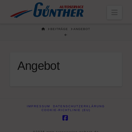
Navi
HOME
BEITRÄGE
ANGEBOT
Angebot
IMPRESSUM
DATENSCHUTZERKLÄRUNG
COOKIE-RICHTLINIE (EU)
Facebook
©2026 www.autoservice-wabern.de